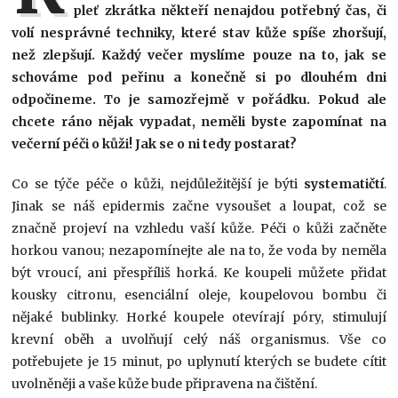
pleť zkrátka někteří nenajdou potřebný čas, či
volí nesprávné techniky, které stav kůže spíše zhoršují,
než zlepšují. Každý večer myslíme pouze na to, jak se
schováme pod peřinu a konečně si po dlouhém dni
odpočineme. To je samozřejmě v pořádku. Pokud ale
chcete ráno nějak vypadat, neměli byste zapomínat na
večerní péči o kůži! Jak se o ni tedy postarat?
Co se týče péče o kůži, nejdůležitější je býti
systematičtí
.
Jinak se náš epidermis začne vysoušet a loupat, což se
značně projeví na vzhledu vaší kůže. Péči o kůži začněte
horkou vanou; nezapomínejte ale na to, že voda by neměla
být vroucí, ani přespříliš horká. Ke koupeli můžete přidat
kousky citronu, esenciální oleje, koupelovou bombu či
nějaké bublinky. Horké koupele otevírají póry, stimulují
krevní oběh a uvolňují celý náš organismus. Vše co
potřebujete je 15 minut, po uplynutí kterých se budete cítit
uvolněněji a vaše kůže bude připravena na čištění.