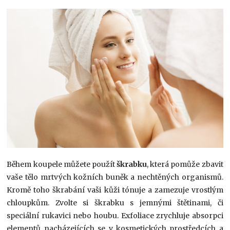
Během koupele můžete použít
škrabku
, která pomůže zbavit
vaše tělo mrtvých kožních buněk a nechtěných organismů.
Kromě toho škrabání vaši kůži tónuje a zamezuje vrostlým
chloupkům. Zvolte si škrabku s jemnými štětinami, či
speciální rukavici nebo houbu. Exfoliace zrychluje absorpci
elementů nacházejících se v kosmetických prostředcích a