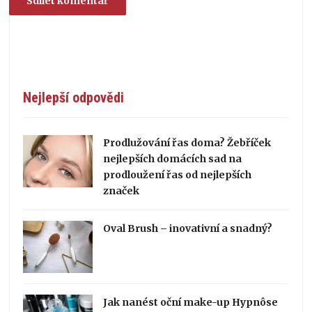
Nejlepší odpovědi
Prodlužování řas doma? Žebříček
nejlepších domácích sad na
prodloužení řas od nejlepších
značek
Oval Brush – inovativní a snadný?
Jak nanést oční make-up Hypnôse