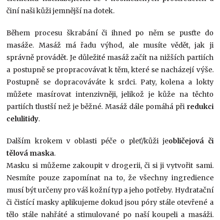
činí naši kůži jemnější na dotek.
Během procesu škrabání či ihned po něm se pusťte do
masáže. Masáž má řadu výhod, ale musíte vědět, jak ji
správně provádět. Je důležité masáž začít na nižších partiích
a postupně se propracovávat k těm, které se nacházejí výše.
Postupně se dopracováváte k srdci. Paty, kolena a lokty
můžete masírovat intenzivněji, jelikož je kůže na těchto
partiích tlustší než je běžné. Masáž dále pomáhá při
redukci
celulitidy
.
Dalším krokem v oblasti péče o pleť/kůži je
obličejová či
tělová maska
.
Masku si můžeme zakoupit v drogerii, či si ji vytvořit sami.
Nesmíte pouze zapomínat na to, že všechny ingredience
musí být určeny pro váš kožní typ a jeho potřeby. Hydratační
či čistící masky aplikujeme dokud jsou póry stále otevřené a
tělo stále nahřáté a stimulované po naší koupeli a masáži.