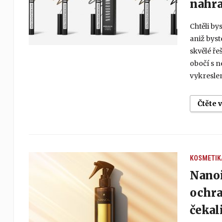
nahra
Chtěli by
aniž byst
skvělé ř
obočí s n
vykreslen
Čtěte 
KOSMETIK
Nanoi
ochra
čekali