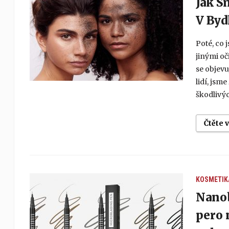
Jak S
V Byd
Poté, co 
jinými o
se objev
lidí, jsme
škodlivýc
Čtěte 
KOSMETIK
Nanob
pero 