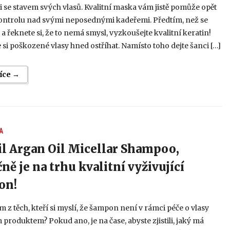
 se stavem svých vlasů. Kvalitní maska vám jistě pomůže opět
kontrolu nad svými neposednými kadeřemi. Předtím, než se
 a řeknete si, že to nemá smysl, vyzkoušejte kvalitní keratin!
si poškozené vlasy hned ostříhat. Namísto toho dejte šanci […]
více →
A
l Argan Oil Micellar Shampoo,
ně je na trhu kvalitní vyživující
on!
ím z těch, kteří si myslí, že šampon není v rámci péče o vlasy
 produktem? Pokud ano, je na čase, abyste zjistili, jaký má