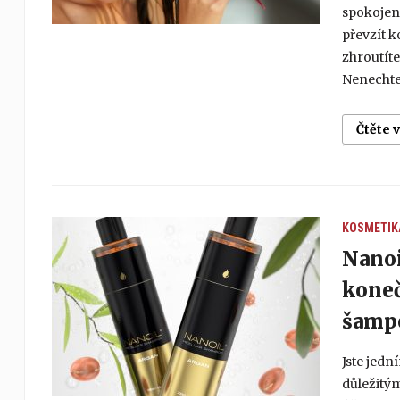
spokojeni
převzít 
zhroutíte
Nenechte 
Čtěte 
KOSMETIK
Nanoi
koneč
šamp
Jste jedn
důležitým