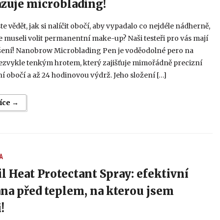
zuje microblading!
ste vědět, jak si nalíčit obočí, aby vypadalo co nejdéle nádherně,
e museli volit permanentní make-up? Naši testeři pro vás mají
ešení! Nanobrow Microblading Pen je voděodolné pero na
ezvykle tenkým hrotem, který zajišťuje mimořádně precizní
í obočí a až 24 hodinovou výdrž. Jeho složení […]
více →
A
l Heat Protectant Spray: efektivní
na před teplem, na kterou jsem
!