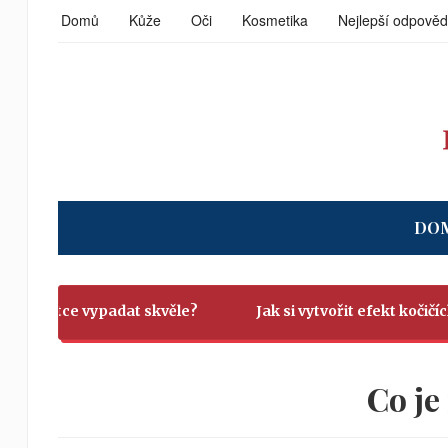
Domů
Kůže
Oči
Kosmetika
Nejlepší odpověd
DO
fotce vypadat skvěle?
Jak si vytvořit efekt kočičích očí?
Co je