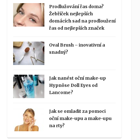
Prodlužování řas doma?
Žebříček nejlepších
domácích sad na prodloužení
řas od nejlepších značek
Oval Brush – inovativní a
snadný?
Jak nanést oční make-up
Hypnôse Doll Eyes od
Lancome?
Jak se omladit za pomoci
oční make-upu a make-upu
na rty?