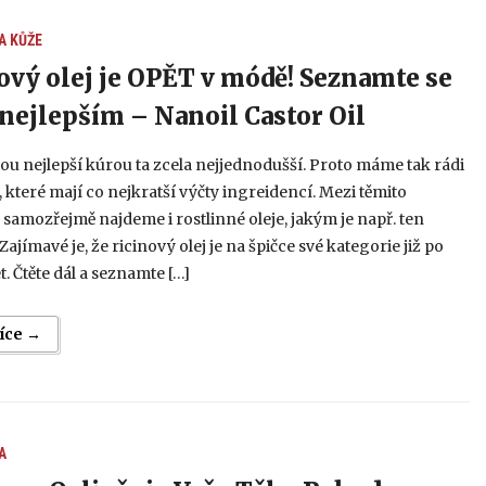
A
KŮŽE
ový olej je OPĚT v módě! Seznamte se
 nejlepším – Nanoil Castor Oil
tou nejlepší kúrou ta zcela nejjednodušší. Proto máme tak rádi
 které mají co nejkratší výčty ingreidencí. Mezi těmito
samozřejmě najdeme i rostlinné oleje, jakým je např. ten
Zajímavé je, že ricinový olej je na špičce své kategorie již po
. Čtěte dál a seznamte […]
více →
A