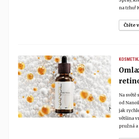
Spray, kt
na trhu! 
Čtěte 
KOSMETIK
Omlaz
retin
Na světě 
od Nanoil
jak rychl
většina 
pružná a 