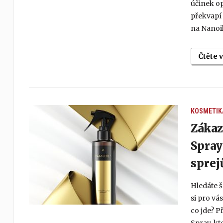
účinek op
překvapí 
na Nanoi
Čtěte 
KOSMETIK
Zákaz
Spray
sprej
Hledáte š
si pro vá
co jde? P