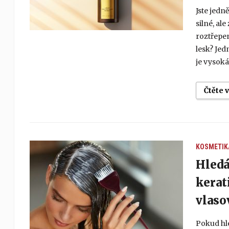
Jste jedně
silné, al
roztřepen
lesk? Jed
je vysoká 
Čtěte 
KOSMETIK
Hledá
kerat
vlaso
Pokud hl