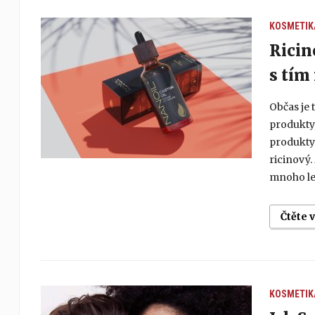
KOSMETIK
Ricin
s tím
Občas je 
produkty,
produkty 
ricinový. 
mnoho let
Čtěte 
KOSMETIK