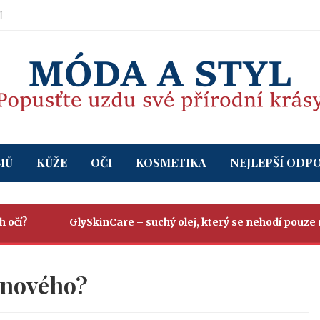
i
MŮ
KŮŽE
OČI
KOSMETIKA
NEJLEPŠÍ ODP
GlySkinCare – suchý olej, který se nehodí pouze na vla
 nového?