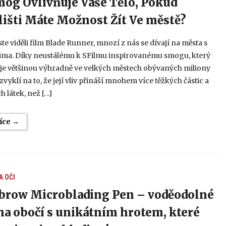
mog Ovlivňuje Vaše Tělo, Pokud
lišti Máte Možnost Žít Ve městě?
jste viděli film Blade Runner, mnozí z nás se dívají na města s
čima. Díky neustálému k SFilmu inspirovanému smogu, který
uje většinou výhradně ve velkých městech obývaných miliony
 zvyklí na to, že její vliv přináší mnohem více těžkých částic a
h látek, než […]
více →
A
OČI
row Microblading Pen – voděodolné
na obočí s unikátním hrotem, které