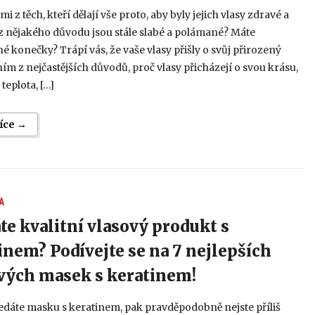
mi z těch, kteří dělají vše proto, aby byly jejich vlasy zdravé a
e z nějakého důvodu jsou stále slabé a polámané? Máte
é konečky? Trápí vás, že vaše vlasy přišly o svůj přirozený
ním z nejčastějších důvodů, proč vlasy přicházejí o svou krásu,
teplota, […]
více →
A
te kvalitní vlasový produkt s
inem? Podívejte se na 7 nejlepších
vých masek s keratinem!
edáte masku s keratinem, pak pravděpodobně nejste příliš